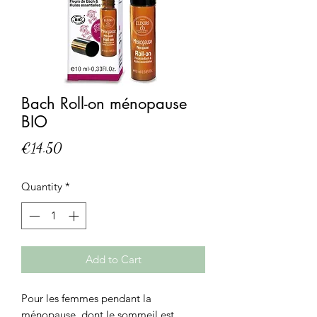
Bach Roll-on ménopause
BIO
Price
€14.50
Quantity
*
Add to Cart
Pour les femmes pendant la
ménopause, dont le sommeil est