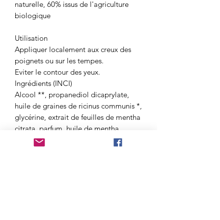
naturelle, 60% issus de l'agriculture
biologique
Utilisation
Appliquer localement aux creux des
poignets ou sur les tempes.
Eviter le contour des yeux.
Ingrédients (INCI)
Alcool **, propanediol dicaprylate,
huile de graines de ricinus communis *,
glycérine, extrait de feuilles de mentha
citrata, parfum, huile de mentha
piperita *, huile de lavandula
angustifolia *, eau de vie, huile de
salvia sclarea *, extrait de fleur de
lonicera caprifolium *, , extrait de fleur
de juglans regia *, extrait de fleur de
larix decidua *, extrait de fleur de
scleranthus annu *, extrait de fleur de
ceratostigma wilmottiana *, extrait de