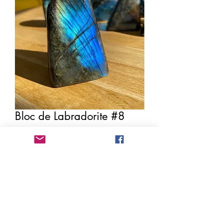
Bloc de Labradorite #8
Price
€54.00
Quantity
*
Add to Cart