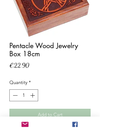
Pentacle Wood Jewelry
Box 18cm
Price
€22.90
Quantity
*
Add to Cart
Pentacle Wood Jewelry Box 18cm
Origin: India