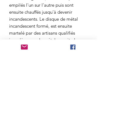
empilés l'un sur l'autre puis sont
ensuite chauffés jusqu'à devenir
incandescents. Le disque de métal
incandescent formé, est ensuite
martelé par des artisans qualifiés
jusqu'à ce que le métal ne soit plus
chaud; ensuite, il est de nouveau
chauffé et encore martelé. Ces deux
opérations, de chauffage et de
martelage, continuent jusqu'à
obtention de la forme et de la taille
désirée (ce qui explique pourquoi les
bols chantants martelés peuvent avoir
des différences de quelques
centimètres les uns avec les autres).
Pendant le martèlement des bols, le
disque de métal doit être battu quand
il est encore chaud, parce qu’il est plus
flexible. Une fois refroidi, en fait, le