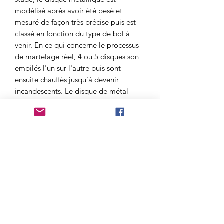
modélisé après avoir été pesé et
mesuré de façon très précise puis est
classé en fonction du type de bol à
venir. En ce qui concerne le processus
de martelage réel, 4 ou 5 disques son
empilés l'un sur l'autre puis sont
ensuite chauffés jusqu'à devenir
incandescents. Le disque de métal
incandescent formé, est ensuite
martelé par des artisans qualifiés
jusqu'à ce que le métal ne soit plus
chaud; ensuite, il est de nouveau
chauffé et encore martelé. Ces deux
opérations, de chauffage et de
martelage, continuent jusqu'à
obtention de la forme et de la taille
désirée (ce qui explique pourquoi les
bols chantants martelés peuvent avoir
des différences de quelques