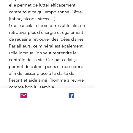
elle permet de lutter efficacement
contre tout ce qui empoisonne l’ être.
(tabac, alcool, stress… ).
Grace a cela, elle sera très utile afin de
retrouver plus d’énergie et également
de réussir a retrouver des idées claires.
Par ailleurs, ce minéral est également
utile lorsque l’on veut reprendre le
contrôle de sa vie. Car par ce fait, il
permet de calmer peurs et obsessions
afin de laisser place à la clarté de
l’esprit et aide ainsi l’homme à revivre
comme bon lui semble.
De plus, cette pierre représente
également la tendresse, l’innocence
ainsi que la douceur.
Pour finir c’est également une pierre
qui permet a son porteur de se sentir
plus en sécurité face a l’adversité du