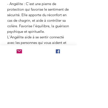
- Angélite : C'est une pierre de
protection qui favorise le sentiment de
sécurité. Elle apporte du réconfort en
cas de chagrin, et aide à contrôler sa
colère. Favorise l'équilibre, la guérison
psychique et spirituelle.
L'Angélite aide à se sentir connecté
avec les personnes qui vous aident et
vous aiment le plus et à se sentir
épaulé et guidé.
- Aigue Marine : Apporte calme,
compassion, éveil spirituel et
développement. Evacue les blocages.
Met en contact avec son moi intérieur
ou son moi supérieur. C'est une pierre
douce qui permet de savoir qui on est
vraiment. Comme une mère pourrait le
faire avec son enfant, l'aigue marine
aide à trouver sa place et a s'y sentir