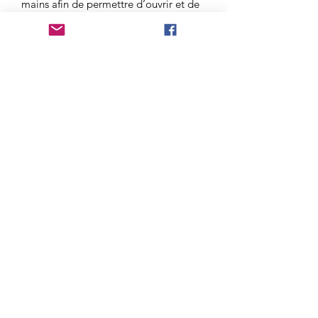
mains afin de permettre d’ouvrir et de
charger les chakras de celles ci. Cette
pierre nous permet également
d’accroître notre charme et notre
amitié vis a vis des autres individus.Elle
permet également aux personnes
grandement fatiguées de se reposer
grâce à sa
grande puissance régénératrice.
Tradition et Symbolisme de la
Labradorite :
Traditions en lithothérapie : Protection
par excellence.
Composition chimique :
Aluminosilicate de sodium et de
calcium.
AVERTISSEMENT