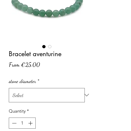
Bracelet aventurine
Sale
From
€25.00
Price
stone diameter
*
Quantity
*