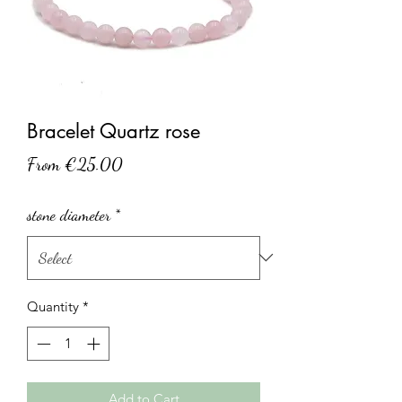
Bracelet Quartz rose
Sale
From
€25.00
Price
stone diameter
*
Quantity
*
Add to Cart