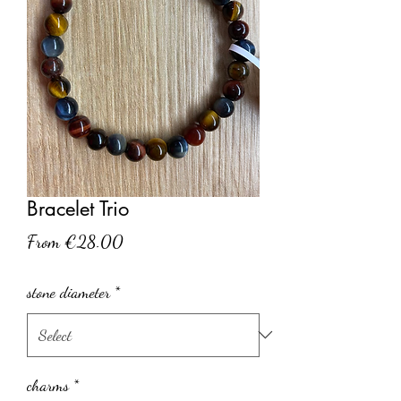
Bracelet Trio
Sale
From
€28.00
Price
stone diameter
*
charms
*