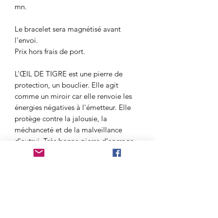
mn.
Le bracelet sera magnétisé avant
l'envoi.
Prix hors frais de port.
L’ŒIL DE TIGRE est une pierre de
protection, un bouclier. Elle agit
comme un miroir car elle renvoie les
énergies négatives à l'émetteur. Elle
protège contre la jalousie, la
méchanceté et de la malveillance
d'autrui. Très bonne pierre d'ancrage.
L’ŒIL DE FAUCON est recommandée
pour les travaux intellectuels et pour
apaiser le stress. Car elle permet de
prendre de la distance, du recul par
rapport à une situation. Et aide en cas