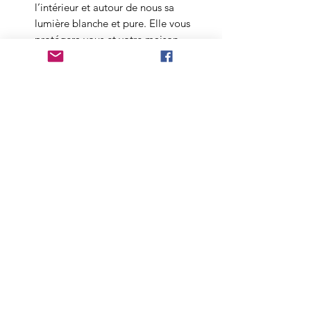
l’intérieur et autour de nous sa
lumière blanche et pure. Elle vous
protégera vous et votre maison
contre les entités. Elle peut
d’ailleurs être associée à la
tourmaline pour une meilleure
protection du lieu.
OÙ LA DÉPOSER ?
Dans votre
HABITATION
, elle
permet de purifier l’air ambiant et
nettoyer les mauvaises ondes. Vous
pouvez cumuler la sélénite avec une
bougie afin d’accroitre sa puissance
et son rayonnement dans la pièce.
Dans votre
CHAMBRE
, elle vous
apaisera. Vous pouvez vous
endormir avec elle dans les mains
ou sur votre front pour apaiser les
maux de tête. Elle peut être posée