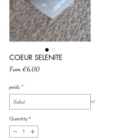
COEUR SELENITE
Sale
From
€6.00
Price
poids
*
Quantity
*