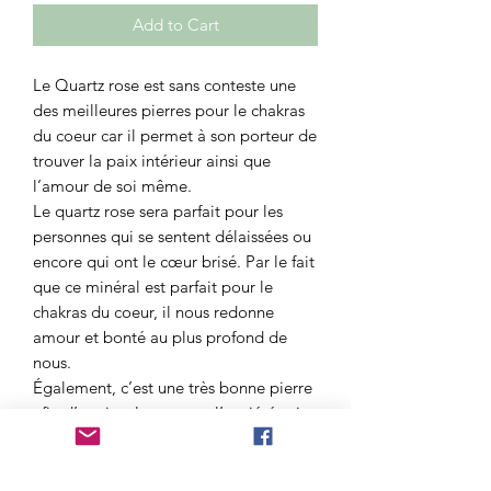
Add to Cart
Le Quartz rose est sans conteste une
des meilleures pierres pour le chakras
du coeur car il permet à son porteur de
trouver la paix intérieur ainsi que
l’amour de soi même.
Le quartz rose sera parfait pour les
personnes qui se sentent délaissées ou
encore qui ont le cœur brisé. Par le fait
que ce minéral est parfait pour le
chakras du coeur, il nous redonne
amour et bonté au plus profond de
nous.
Également, c’est une très bonne pierre
afin d’apaiser le stress et l’anxiété suite
à une rupture.
Du fait de sa douceur, le Quartz Rose
est parfait pour les enfants et les