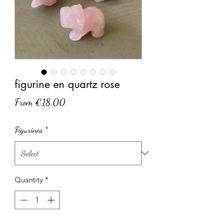
figurine en quartz rose
Sale
From
€18.00
Price
Figurines
*
Quantity
*