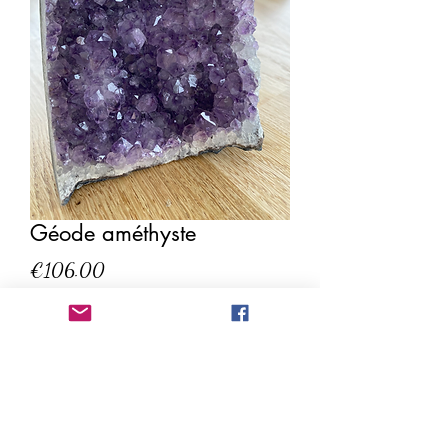
Géode améthyste
Price
€106.00
Quantity
*
Add to Cart