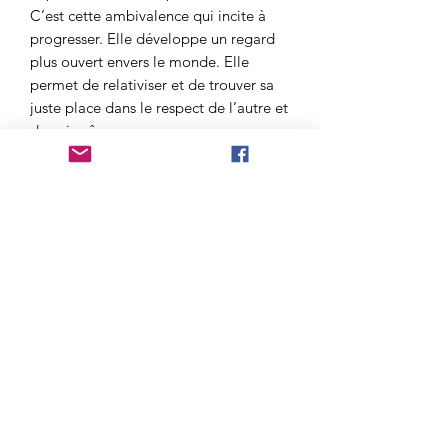
C’est cette ambivalence qui incite à
progresser. Elle développe un regard
plus ouvert envers le monde. Elle
permet de relativiser et de trouver sa
juste place dans le respect de l’autre et
de soi-même.
L’obsidienne noire fortifie le mental et
augmente la clarté de l’esprit. Elle
élimine le stress et les tensions. Elle
préserve le psychisme des instabilités.
Ses bienfaits sur le plan physique
L’obsidienne noire est réputée pour
son action détoxifiante sur l’organisme.
Elle bloque les ondes
électromagnétiques.
Elle exige que son porteur boive une
quantité suffisante d’eau dans la
journée. Cet apport d’eau est excellent