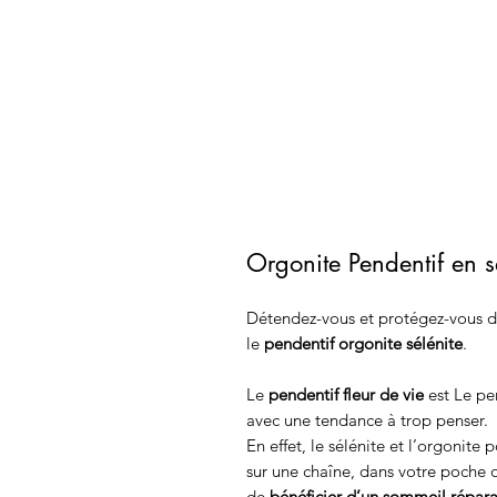
Orgonite Pendentif en sé
Détendez-vous et protégez-vous 
le
pendentif orgonite sélénite
.
Le
pendentif fleur de vie
est Le pen
avec une tendance à trop penser.
En effet, le sélénite et l’orgonite
sur une chaîne, dans votre poche o
de
bénéficier d’un sommeil répara