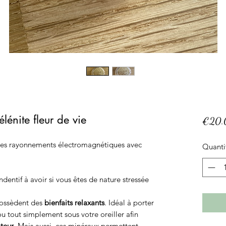
lénite fleur de vie
€20.
des rayonnements électromagnétiques avec
Quanti
dentif à avoir si vous êtes de nature stressée
 possèdent des
bienfaits relaxants
. Idéal à porter
u tout simplement sous votre oreiller afin
teur
. Mais aussi, ces minéraux permettent