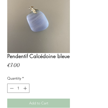
Pendentif Calcédoine bleue
Price
€7.00
Quantity
*
Add to Cart