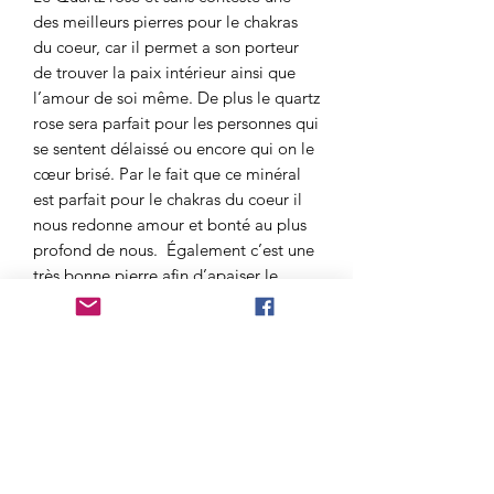
des meilleurs pierres pour le chakras
du coeur, car il permet a son porteur
de trouver la paix intérieur ainsi que
l’amour de soi même. De plus le quartz
rose sera parfait pour les personnes qui
se sentent délaissé ou encore qui on le
cœur brisé. Par le fait que ce minéral
est parfait pour le chakras du coeur il
nous redonne amour et bonté au plus
profond de nous. Également c’est une
très bonne pierre afin d’apaiser le
stresse et l’anxiété suite a une rupture.
De plus, du fait de sa douceur, le
Quartz Rose est parfait pour les enfants
et les adolescents tout au long de leurs
apprentissages de la vie.
Pour finir cette pierre est également
utile afin de lutter contre les champs
électromagnétique et ondes émises