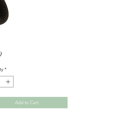
Price
0
ty
*
Add to Cart