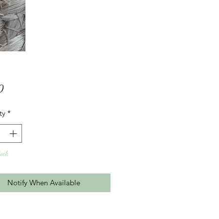
Price
0
ty
*
tock
Notify When Available