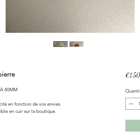
pierre
€1.5
0 À 40MM
Quanti
cité en fonction de vos envies.
le en cuir sur la boutique.