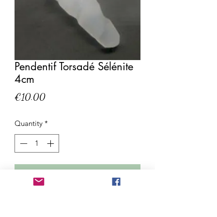
Pendentif Torsadé Sélénite
4cm
Price
€10.00
Quantity
*
Add to Cart
Provenance: MAROC
Longueur 4cm.