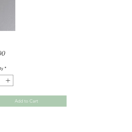
Price
00
ty
*
Add to Cart