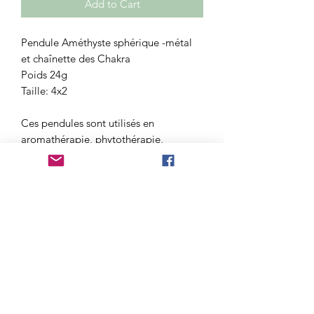
Add to Cart
Pendule Améthyste sphérique -métal
et chaînette des Chakra
Poids 24g
Taille: 4x2
Ces pendules sont utilisés en
aromathérapie, phytothérapie,
radionique, homéopathie, thérapie
avec des huiles essentielles, des
lectures de cartes et pratiques de
guérison. Les objets dans une salle
peuvent être influencés par les
propriétés des pierres semi-précieuses
du pendule. Les minéraux ne sont pas
exactement les mêmes, donc
l'apparence peut différer dans la taille
ou la couleur.