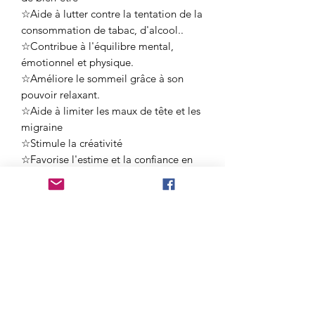
☆Aide à lutter contre la tentation de la
consommation de tabac, d'alcool..
☆Contribue à l'équilibre mental,
émotionnel et physique.
☆Améliore le sommeil grâce à son
pouvoir relaxant.
☆Aide à limiter les maux de tête et les
migraine
☆Stimule la créativité
☆Favorise l'estime et la confiance en
soi.
☆Favorise les idées claires.
L'améthyste rubanée ou chevronnée a
des propriétés similaires à l’améthyste
classique.
Elle aide plus encore sur la capacité
d’organisation pour nous donner le
sens des priorités et aide à faire le
ménage pour y voir plus clair.