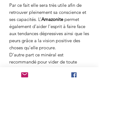
Par ce fait elle sera très utile afin de
retrouver pleinement sa conscience et
ses capacités. L’
Amazonite
permet
également d’aider l’esprit à faire face
aux tendances dépressives ainsi que les
peurs grâce a la vision positive des
choses qu’elle procure.
D’autre part ce minéral
est
recommandé pour vider de toute
négativité. Grace a cela il sera plus
aisé de retrouver de la
gaieté
ainsi que
de la
joie de vivre
.
De plus elle sera appréciable pour
soulager le chakra du Cœur en cas de
sentiment de privation. Pour finir cette
pierre aide également sur les difficulté
à exprimer les sentiments de tendresse
envers nos proches.