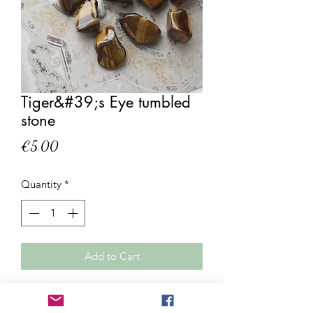
Tiger&#39;s Eye tumbled
stone
Price
€5.00
Quantity
*
Add to Cart
It is a stone of protection, a shield. It
acts like a mirror because it reflects