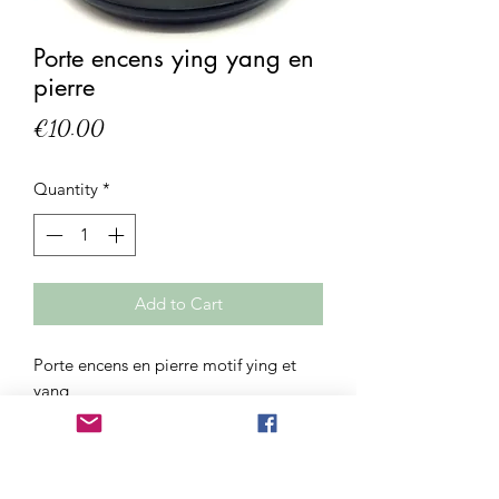
Porte encens ying yang en
pierre
Price
€10.00
Quantity
*
Add to Cart
Porte encens en pierre motif ying et
yang
Diamètre 10cm
Porte-encens en pierre saponite pour
bâtonnets d'encens.
Provenance: Inde