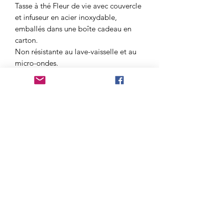
Tasse à thé Fleur de vie avec couvercle
et infuseur en acier inoxydable,
emballés dans une boîte cadeau en
carton.
Non résistante au lave-vaisselle et au
micro-ondes.
Porcelaine de Chine
Le kaolin, le feldspath et le quartz
normalement utilisés pour la pâte de
porcelaine sont mélangés à au moins
35% de cendres osseuses. Cela crée le
type de porcelaine le plus fort qui
existe et crée la couleur spécifique de
l'ivoire. En raison de sa composition, la
porcelaine osseuse peut être cuite à
une température d'environ 1250 ° C.
Contenance ml: 400