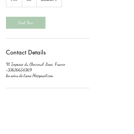
h
Book Now
Contact Details
91 Impasse du Chevreuil, Boos, France
+33616654369
les.soins.de.l.ame.76@gmail.com