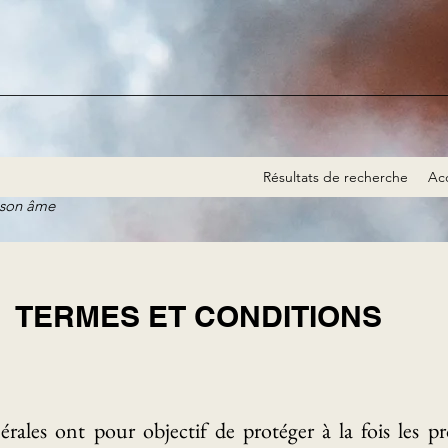
Résultats de recherche
Acc
e son âme
TERMES ET CONDITIONS
rales ont pour objectif de protéger à la fois les pro