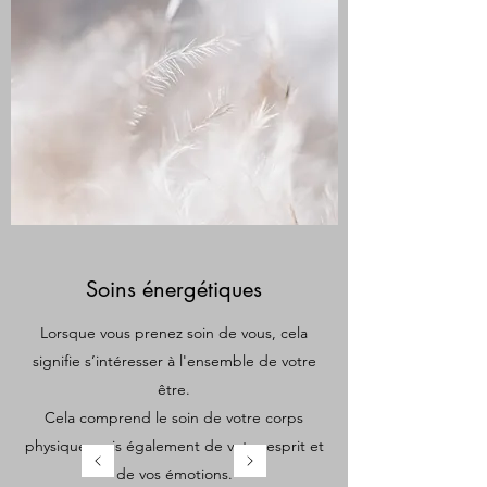
Soins énergétiques
Lorsque vous prenez soin de vous, cela
signifie s’intéresser à l'ensemble de votre
être.
Cela comprend le soin de votre corps
physique mais également de votre esprit et
de vos émotions.