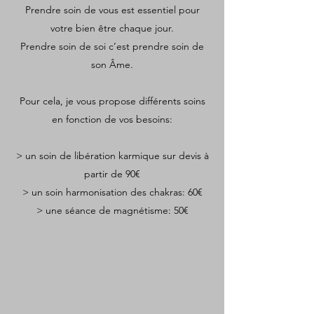
Prendre soin de vous est essentiel pour
votre bien être chaque jour.
Prendre soin de soi c’est prendre soin de
son Âme.
Pour cela, je vous propose différents soins
en fonction de vos besoins:
> un soin de libération karmique sur devis à
partir de 90€
> un soin harmonisation des chakras: 60€
> une séance de magnétisme: 50€