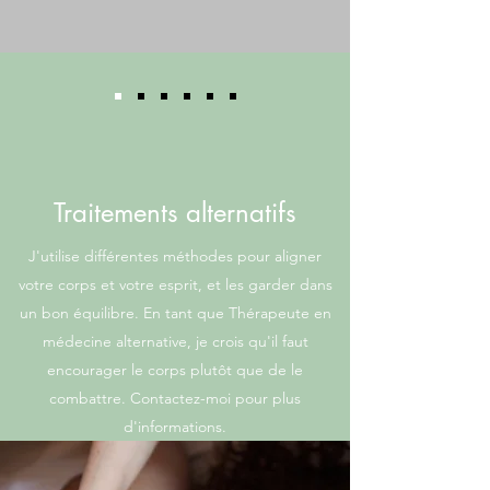
Traitements alternatifs
J'utilise différentes méthodes pour aligner
votre corps et votre esprit, et les garder dans
un bon équilibre. En tant que Thérapeute en
médecine alternative, je crois qu'il faut
encourager le corps plutôt que de le
combattre. Contactez-moi pour plus
d'informations.